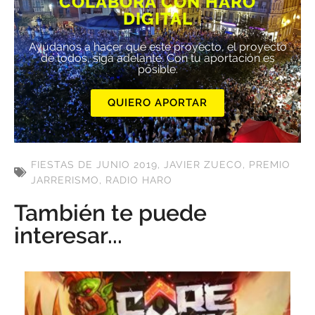
COLABORA CON HARO
DIGITAL
Ayúdanos a hacer que este proyecto, el proyecto
de todos, siga adelante. Con tu aportación es
posible.
QUIERO APORTAR
FIESTAS DE JUNIO 2019
,
JAVIER ZUECO
,
PREMIO
JARRERISMO
,
RADIO HARO
También te puede
interesar...