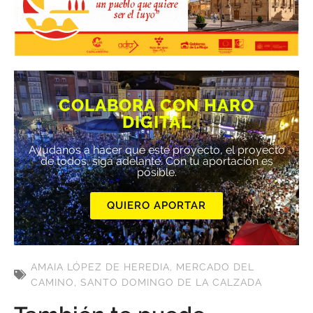
COLABORA CON HARO
DIGITAL
Ayúdanos a hacer que este proyecto, el proyecto
de todos, siga adelante. Con tu aportación es
posible.
QUIERO APORTAR
AMAIA LÓPEZ DE HEREDIA
,
MERCADO DEL
CAMINO
,
SANTO DOMINGO DE LA CALZADA