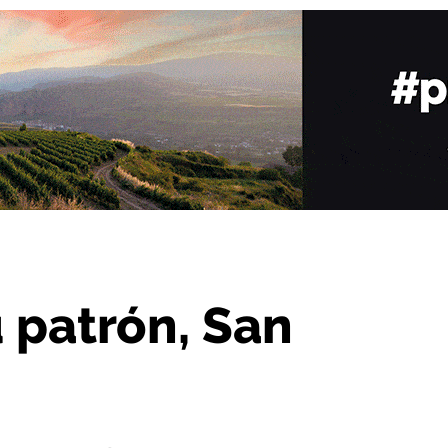
elices
u patrón, San