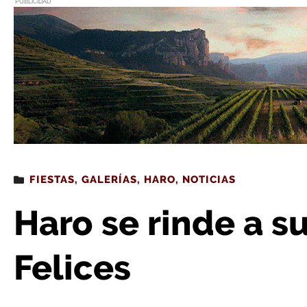
PUBLICIDAD
Estás leyendo
: Haro se rinde a su patrón, San F
FIESTAS
,
GALERÍAS
,
HARO
,
NOTICIAS
Haro se rinde a s
Felices