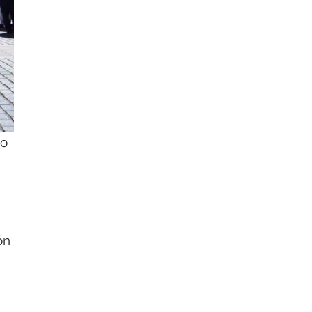
zo
ón