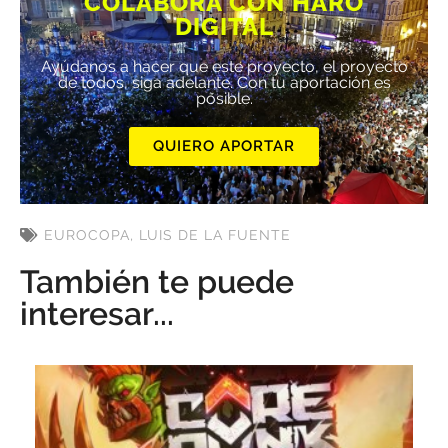
COLABORA CON HARO
DIGITAL
Ayúdanos a hacer que este proyecto, el proyecto
de todos, siga adelante. Con tu aportación es
posible.
QUIERO APORTAR
EUROCOPA
,
LUIS DE LA FUENTE
También te puede
interesar...