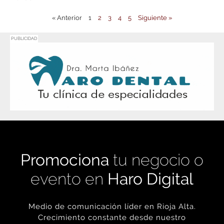
« Anterior
1
2
3
4
5
Siguiente »
PUBLICIDAD
Promociona
tu negocio o
evento en
Haro Digital
Medio de comunicación líder en Rioja Alta.
Crecimiento constante desde nuestro