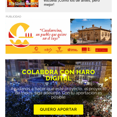
escuela ¡Cómo los de antes, pero
mejor!
PUBLICIDAD
COLABORA CON HARO
DIGITAL
Ayúdanos a hacer que este proyecto, el proyecto
de todos, siga adelante. Con tu aportación es
posible.
QUIERO APORTAR