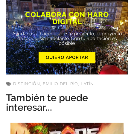
COLABORA CON HARO
DIGITAL
Ayúdanos a hacer que este proyecto, el proyecto
de todos, siga adelante. Con tu aportación es
posible.
QUIERO APORTAR
DISTINCIÓN
,
EMILIO DEL RÍO
,
LATÍN
También te puede
interesar...