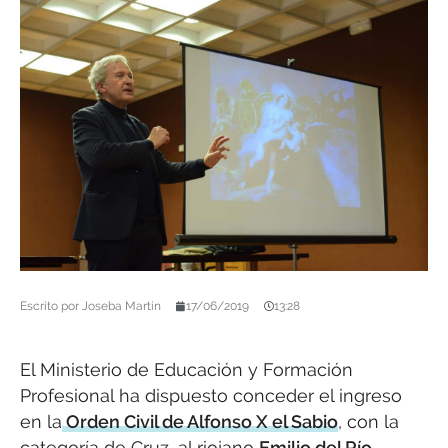
Escrito por
Joseba Martín
17/06/2019
13:28
El Ministerio de Educación y Formación
Profesional ha dispuesto conceder el ingreso
en la
Orden Civil de Alfonso X el Sabio
, con la
categoría de Cruz, al riojano
Emilio del Río
.