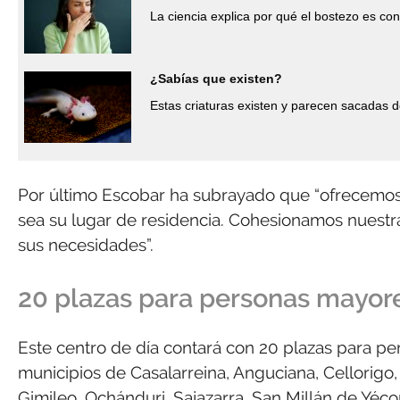
La ciencia explica por qué el bostezo es co
¿Sabías que existen?
Estas criaturas existen y parecen sacadas d
Por último Escobar ha subrayado que “ofrecemos r
sea su lugar de residencia. Cohesionamos nuestr
sus necesidades”.
20 plazas para personas mayor
Este centro de día contará con 20 plazas para pe
municipios de Casalarreina, Anguciana, Cellorigo, 
Gimileo, Ochánduri, Sajazarra, San Millán de Yécora