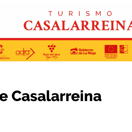
abrirá en junio
de Casalarreina