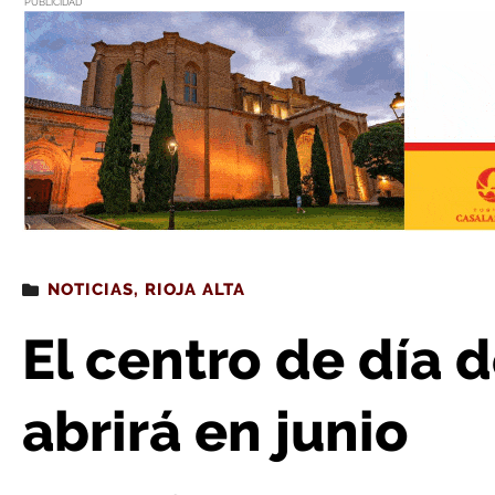
PUBLICIDAD
Estás leyendo
: El centro de día de Casalarreina 
NOTICIAS
,
RIOJA ALTA
El centro de día 
abrirá en junio