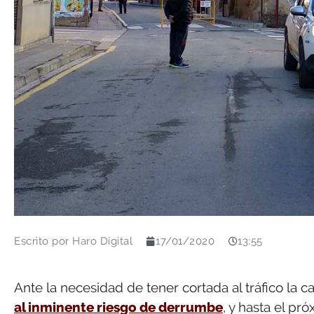
Escrito por
Haro Digital
17/01/2020
13:55
Ante la necesidad de tener cortada al tráfico la 
al inminente riesgo de derrumbe
, y hasta el pr