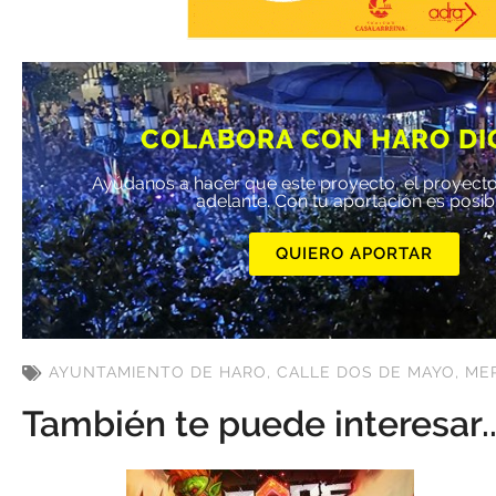
COLABORA CON HARO DI
Ayúdanos a hacer que este proyecto, el proyecto
adelante. Con tu aportación es posib
QUIERO APORTAR
AYUNTAMIENTO DE HARO
,
CALLE DOS DE MAYO
,
ME
También te puede interesar..