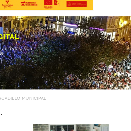
GITAL
 de todos, siga
le.
RCADILLO MUNICIPAL
.