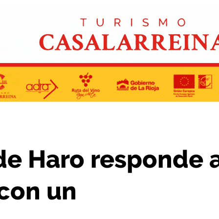
ectricidad ADE con un comunicado
de Haro responde 
 con un