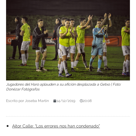
Jugadores del Haro aplauden a su afición desplazada a Getxo | Foto:
Donézar Fotógrafos
Escrito por
Joseba Martín
14/12/2019
20:08
Aitor Calle: “Los errores nos han condenado”