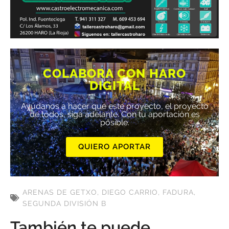
COLABORA CON HARO
DIGITAL
Ayúdanos a hacer que este proyecto, el proyecto
de todos, siga adelante. Con tu aportación es
posible.
QUIERO APORTAR
ARENAS DE GETXO
,
DIEGO CARRIO
,
FADURA
,
SEGUNDA DIVISIÓN B
También te puede