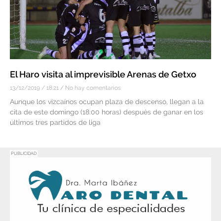
El Haro visita al imprevisible Arenas de Getxo
13/12/2019
18:21
No hay comentarios
Aunque los vizcaínos ocupan plaza de descenso, llegan a la
cita de este domingo (18:00 horas) después de ganar en los
últimos tres partidos de liga
PUBLICIDAD