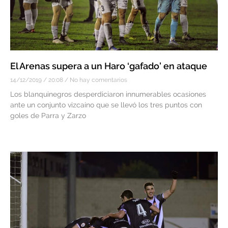
El Arenas supera a un Haro ‘gafado’ en ataque
14/12/2019
20:08
No hay comentarios
Los blanquinegros desperdiciaron innumerables ocasiones
ante un conjunto vizcaíno que se llevó los tres puntos con
goles de Parra y Zarzo