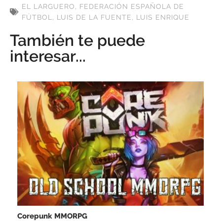
EL LARGUERO
,
FEDERACIÓN ESPAÑOLA DE
FÚTBOL
,
LUIS DE LA FUENTE
,
LUIS ENRIQUE
También te puede
interesar...
Corepunk MMORPG