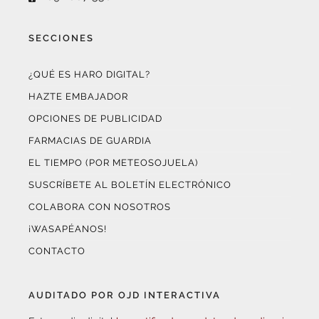
SECCIONES
¿QUÉ ES HARO DIGITAL?
HAZTE EMBAJADOR
OPCIONES DE PUBLICIDAD
FARMACIAS DE GUARDIA
EL TIEMPO (POR METEOSOJUELA)
SUSCRÍBETE AL BOLETÍN ELECTRÓNICO
COLABORA CON NOSOTROS
¡WASAPÉANOS!
CONTACTO
AUDITADO POR OJD INTERACTIVA
Este medio digital
ha certificado sus datos de audiencia
a través de
OJD Interactiva
con el apoyo del
Gobierno