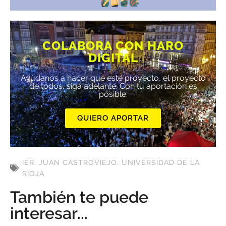
COLABORA CON HARO
DIGITAL
Ayúdanos a hacer que este proyecto, el proyecto
de todos, siga adelante. Con tu aportación es
posible.
QUIERO APORTAR
IER
,
JUAN CASTROVIEJO
,
UNIVERSIDAD DE LA
RIOJA
También te puede
interesar...