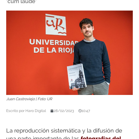
'cum laude'
Juan Castroviejo | Foto: UR
Escrito por
Haro Digital
28/02/2023
10:47
La reproducción sistemática y la difusión de
una parte importante de las
fotografías del