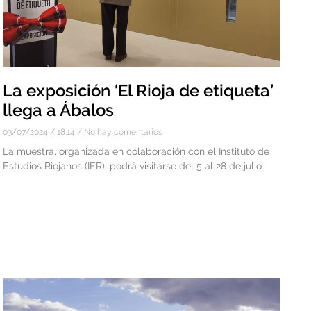
La exposición ‘El Rioja de etiqueta’
llega a Ábalos
03/07/2024
18:14
No hay comentarios
La muestra, organizada en colaboración con el Instituto de
Estudios Riojanos (IER), podrá visitarse del 5 al 28 de julio