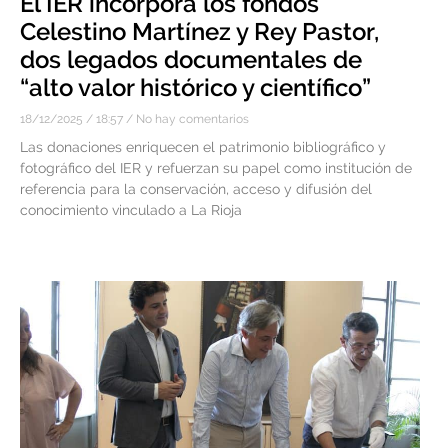
El IER incorpora los fondos
Celestino Martínez y Rey Pastor,
dos legados documentales de
“alto valor histórico y científico”
18/12/2025
18:57
No hay comentarios
Las donaciones enriquecen el patrimonio bibliográfico y
fotográfico del IER y refuerzan su papel como institución de
referencia para la conservación, acceso y difusión del
conocimiento vinculado a La Rioja