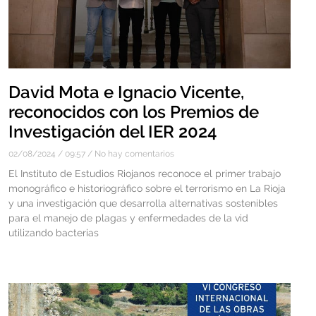
David Mota e Ignacio Vicente,
reconocidos con los Premios de
Investigación del IER 2024
02/08/2024
09:57
No hay comentarios
El Instituto de Estudios Riojanos reconoce el primer trabajo
monográfico e historiográfico sobre el terrorismo en La Rioja
y una investigación que desarrolla alternativas sostenibles
para el manejo de plagas y enfermedades de la vid
utilizando bacterias