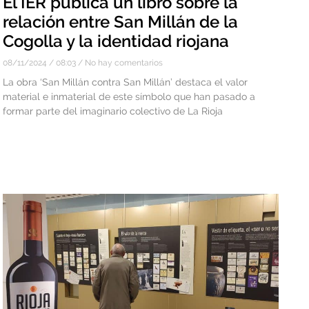
El IER publica un libro sobre la
relación entre San Millán de la
Cogolla y la identidad riojana
08/11/2024
08:03
No hay comentarios
La obra ‘San Millán contra San Millán’ destaca el valor
material e inmaterial de este símbolo que han pasado a
formar parte del imaginario colectivo de La Rioja