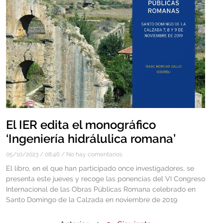
El IER edita el monográfico
‘Ingeniería hidrálulica romana’
05/10/2023
08:46
No hay comentarios
El libro, en el que han participado once investigadores, se
presenta este jueves y recoge las ponencias del VI Congreso
Internacional de las Obras Públicas Romana celebrado en
Santo Domingo de la Calzada en noviembre de 2019