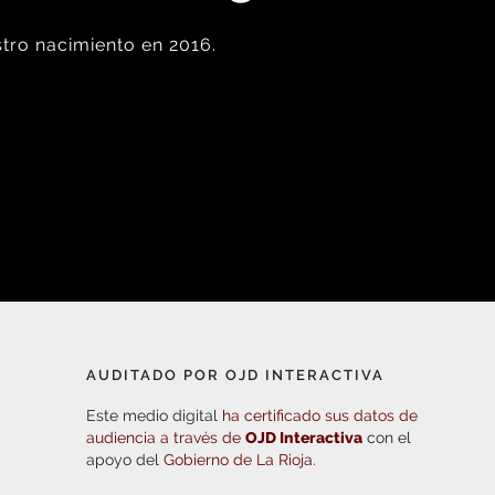
tro nacimiento en 2016.
AUDITADO POR OJD INTERACTIVA
Este medio digital
ha certificado sus datos de
audiencia a través de
OJD Interactiva
con el
apoyo del
Gobierno de La Rioja.