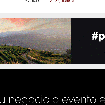
« Anterior
1
2
Siguiente »
u negocio o evento 