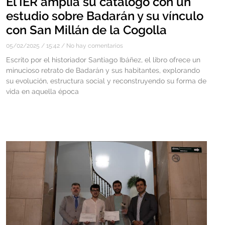
El IER amplía su catálogo con un
estudio sobre Badarán y su vínculo
con San Millán de la Cogolla
05/02/2025
15:42
No hay comentarios
Escrito por el historiador Santiago Ibáñez, el libro ofrece un
minucioso retrato de Badarán y sus habitantes, explorando
su evolución, estructura social y reconstruyendo su forma de
vida en aquella época