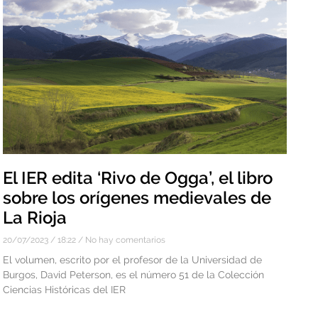
El IER edita ‘Rivo de Ogga’, el libro
sobre los orígenes medievales de
La Rioja
20/07/2023
18:22
No hay comentarios
El volumen, escrito por el profesor de la Universidad de
Burgos, David Peterson, es el número 51 de la Colección
Ciencias Históricas del IER