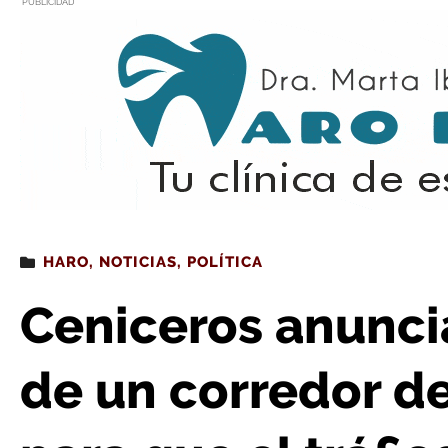
PUBLICIDAD
Estás leyendo
: Ceniceros anuncia la configuración de un corredor de 155 kil
HARO
,
NOTICIAS
,
POLÍTICA
Ceniceros anunci
de un corredor de