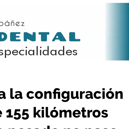
ómetros para que el tráfico pesado no pase por Haro
a la configuración
 155 kilómetros