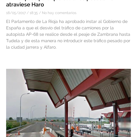
atraviese Haro
18/05/2017
18:35
No hay comentarios
El Parlamento de La Rioja ha aprobado instar al Gobierno de
España a que el desvío del tráfico de camiones por la
autopista AP-68 se realice desde el peaje de Zambrana hasta
Tudela y de esta manera no introducir este tráfico pesado por
la ciudad jarrera y Alfaro.