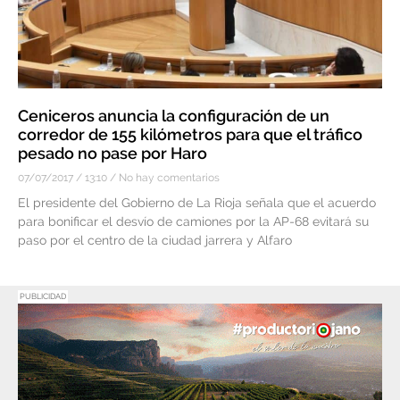
Ceniceros anuncia la configuración de un
corredor de 155 kilómetros para que el tráfico
pesado no pase por Haro
07/07/2017
13:10
No hay comentarios
El presidente del Gobierno de La Rioja señala que el acuerdo
para bonificar el desvío de camiones por la AP-68 evitará su
paso por el centro de la ciudad jarrera y Alfaro
PUBLICIDAD