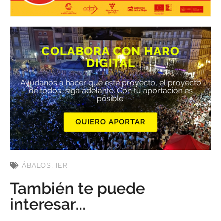
COLABORA CON HARO
DIGITAL
Ayúdanos a hacer que este proyecto, el proyecto
de todos, siga adelante. Con tu aportación es
posible.
QUIERO APORTAR
ÁBALOS
,
IER
También te puede
interesar...