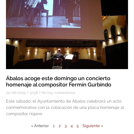
Ábalos acoge este domingo un concierto
homenaje al compositor Fermín Gurbindo
01/08/2025
12:58
No hay comentarios
Este sábado, el Ayuntamiento de Ábalos celebrará un acto
conmemorativo con la colocación de una placa homenaje al
compositor riojano
« Anterior
1
2
3
4
5
Siguiente »