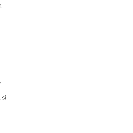
a
,
 si