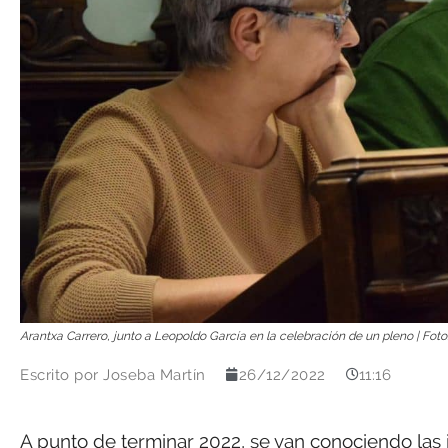
Arantxa Carrero, junto a Leopoldo García en la celebración de un pleno | Fot
Escrito por
Joseba Martín
26/12/2022
11:16
A punto de terminar 2022, se van conociendo las 