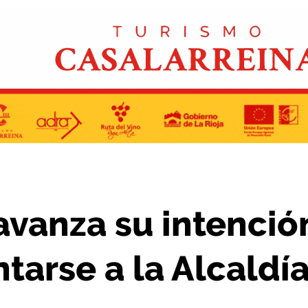
er a presentarse a la Alcaldía de Haro
avanza su intenció
tarse a la Alcaldí