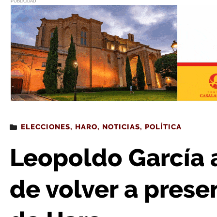
PUBLICIDAD
Estás leyendo
: Leopoldo García avanza su intención de volv
ELECCIONES
,
HARO
,
NOTICIAS
,
POLÍTICA
Leopoldo García 
de volver a presen