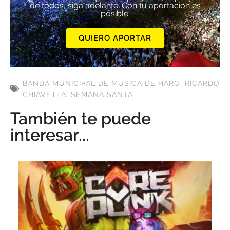
de todos, siga adelante. Con tu aportación es
posible.
QUIERO APORTAR
BANDA MUNICIPAL DE MÚSICA DE HARO
,
RICARDO
CHIAVETTA
,
SEMANA SANTA
También te puede
interesar...