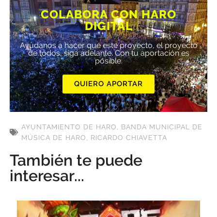
COLABORA CON HARO
DIGITAL
Ayúdanos a hacer que este proyecto, el proyecto
de todos, siga adelante. Con tu aportación es
posible.
QUIERO APORTAR
AYUNTAMIENTO DE HARO
,
BANDA MUNICIPAL DE
MÚSICA DE HARO
,
RICARDO CHIAVETTA
También te puede
interesar...