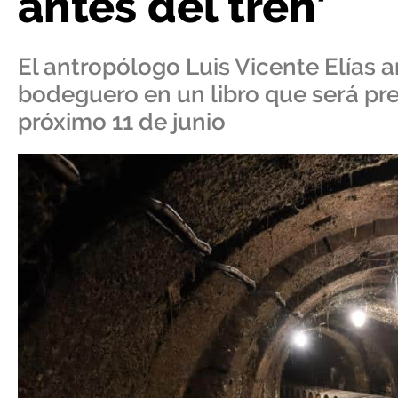
antes del tren’
El antropólogo Luis Vicente Elías a
bodeguero en un libro que será pre
próximo 11 de junio