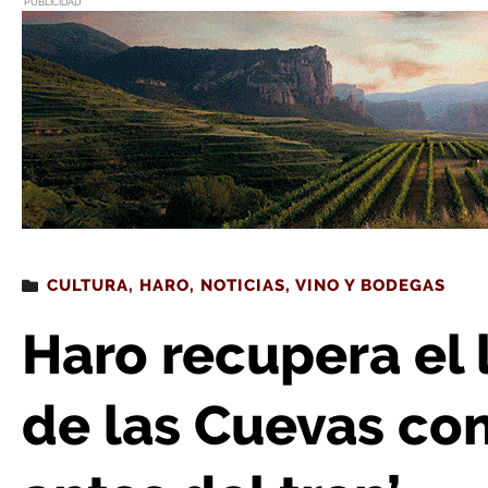
PUBLICIDAD
Estás leyendo
: Haro recupera el legado de la calle de las Cue
CULTURA
,
HARO
,
NOTICIAS
,
VINO Y BODEGAS
Haro recupera el 
de las Cuevas con 