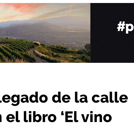
vas con el libro ‘El vino antes del tren’
legado de la calle
el libro ‘El vino