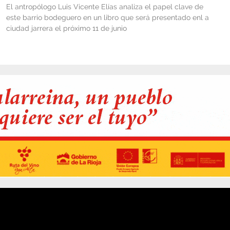
El antropólogo Luis Vicente Elías analiza el papel clave de
este barrio bodeguero en un libro que será presentado enl a
ciudad jarrera el próximo 11 de junio