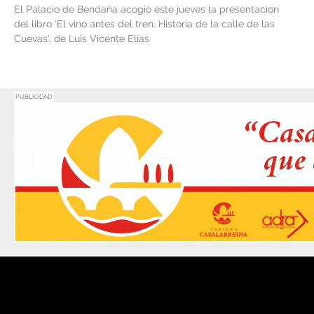
El Palacio de Bendaña acogió este jueves la presentación
del libro ‘El vino antes del tren. Historia de la calle de las
Cuevas’, de Luis Vicente Elías
PUBLICIDAD