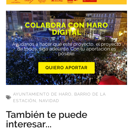
COLABORA CON HARO
DIGITAL
Ayúdanos a hacer que este proyecto, el proyecto
de todos, siga adelante. Con tu aportación es
posible.
QUIERO APORTAR
AYUNTAMIENTO DE HARO
,
BARRIO DE LA
ESTACIÓN
,
NAVIDAD
También te puede
interesar...