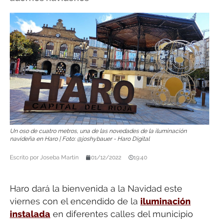
Un oso de cuatro metros, una de las novedades de la iluminación
navideña en Haro | Foto: @joshybauer - Haro Digital
Escrito por
Joseba Martín
01/12/2022
19:40
Haro dará la bienvenida a la Navidad este
viernes con el encendido de la
iluminación
instalada
en diferentes calles del municipio