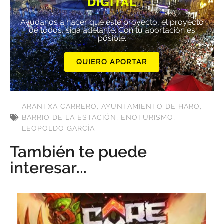
DIGITAL
Ayúdanos a hacer que este proyecto, el proyecto
de todos, siga adelante. Con tu aportación es
posible.
QUIERO APORTAR
ARANTXA CARRERO
,
AYUNTAMIENTO DE HARO
,
BARRIO DE LA ESTACIÓN
,
ENOTURISMO
,
LEOPOLDO GARCÍA
También te puede
interesar...