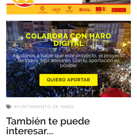
COLABORA CON HARO
DIGITAL
Ayúdanos a hacer que este proyecto, el proyecto
de todos, siga adelante. Con tu aportación es
posible.
QUIERO APORTAR
AYUNTAMIENTO DE HARO
También te puede
interesar...