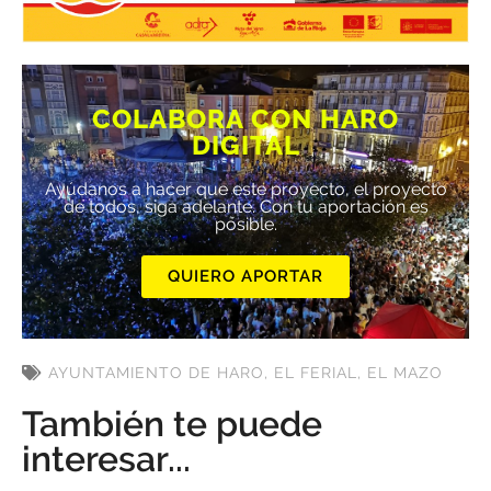
COLABORA CON HARO
DIGITAL
Ayúdanos a hacer que este proyecto, el proyecto
de todos, siga adelante. Con tu aportación es
posible.
QUIERO APORTAR
AYUNTAMIENTO DE HARO
,
EL FERIAL
,
EL MAZO
También te puede
interesar...