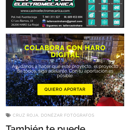
COLABORA CON HARO
DIGITAL
Ayúdanos a hacer que este proyecto, el proyecto
de todos, siga adelante. Con tu aportación es
posible.
QUIERO APORTAR
CRUZ ROJA
,
DONÉZAR FOTÓGRAFOS
También te puede