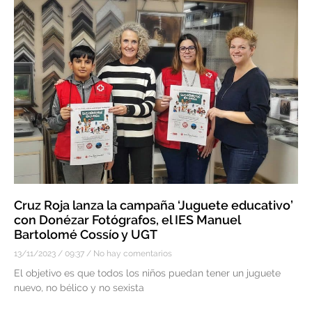
Cruz Roja lanza la campaña ‘Juguete educativo’
con Donézar Fotógrafos, el IES Manuel
Bartolomé Cossío y UGT
13/11/2023
09:37
No hay comentarios
El objetivo es que todos los niños puedan tener un juguete
nuevo, no bélico y no sexista