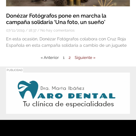
Donézar Fotógrafos pone en marcha la
campaña solidaria ‘Una foto, un sueño’
07/11/2019
18:37
No hay comentarios
En esta ocasión, Donézar Fotógrafos colabora con Cruz Roja
Española en esta campaña solidaria a cambio de un juguete
« Anterior
1
2
Siguiente »
PUBLICIDAD