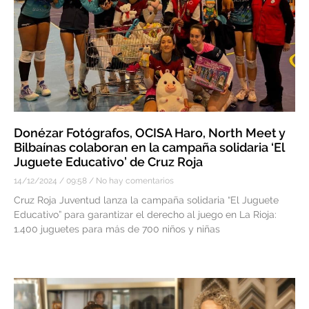
Donézar Fotógrafos, OCISA Haro, North Meet y
Bilbaínas colaboran en la campaña solidaria ‘El
Juguete Educativo’ de Cruz Roja
14/12/2024
09:58
No hay comentarios
Cruz Roja Juventud lanza la campaña solidaria “El Juguete
Educativo” para garantizar el derecho al juego en La Rioja:
1.400 juguetes para más de 700 niños y niñas