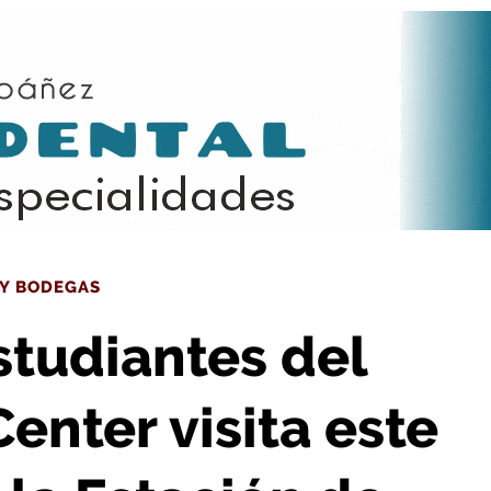
sita este lunes el Barrio de la Estación de Haro
 Y BODEGAS
studiantes del
enter visita este