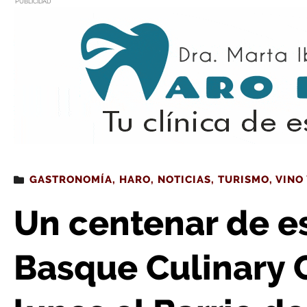
PUBLICIDAD
Estás leyendo
: Un centenar de estudiantes del Basque Culinary Center vi
GASTRONOMÍA
,
HARO
,
NOTICIAS
,
TURISMO
,
VINO
Un centenar de e
Basque Culinary C