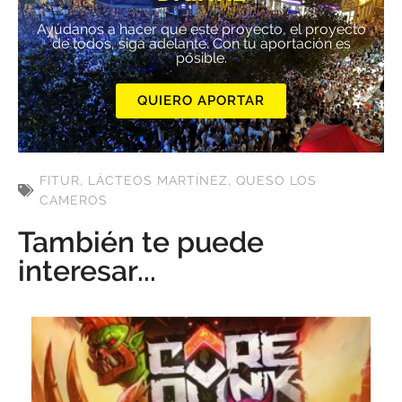
Ayúdanos a hacer que este proyecto, el proyecto
de todos, siga adelante. Con tu aportación es
posible.
QUIERO APORTAR
FITUR
,
LÁCTEOS MARTÍNEZ
,
QUESO LOS
CAMEROS
También te puede
interesar...