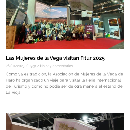
Las Mujeres de la Vega visitan Fitur 2025
26/01/2025
09:31
No hay comentarios
Como ya es tradición, la Asociación de Mujeres de la Vega de
Haro ha organizado un viaje para visitar la Feria Internacional
de Turismo y como no podía ser de otra manera el estand de
La Rioja