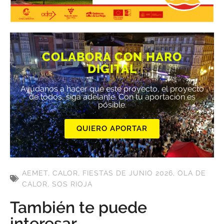
COLABORA CON HARO
DIGITAL
Ayúdanos a hacer que este proyecto, el proyecto
de todos, siga adelante. Con tu aportación es
posible.
QUIERO APORTAR
AEMET
,
CALOR
,
FIESTAS DE JUNIO 2026
,
OLA DE
CALOR
,
SOS RIOJA
También te puede
interesar...