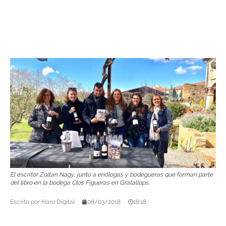
El escritor Zoltan Nagy, junto a enólogas y bodegueras que forman parte
del libro en la bodega Clos Figueras en Gratallops.
Escrito por
Haro Digital
08/03/2018
18:18