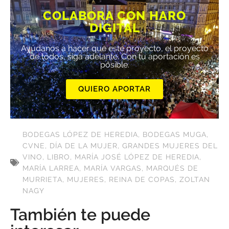
COLABORA CON HARO
DIGITAL
Ayúdanos a hacer que este proyecto, el proyecto
de todos, siga adelante. Con tu aportación es
posible.
QUIERO APORTAR
BODEGAS LÓPEZ DE HEREDIA
,
BODEGAS MUGA
,
CVNE
,
DÍA DE LA MUJER
,
GRANDES MUJERES DEL
VINO
,
LIBRO
,
MARÍA JOSÉ LÓPEZ DE HEREDIA
,
MARÍA LARREA
,
MARÍA VARGAS
,
MARQUÉS DE
MURRIETA
,
MUJERES
,
REINA DE COPAS
,
ZOLTAN
NAGY
También te puede