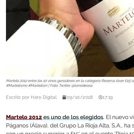
Martelo 2012 entre los 10 vinos ganadores en la categoría Reserva (over £
#Martelismo #Martelism | Foto: Twitter @torredeona
Escrito por
Haro Digital
09/10/2018
17:19
Martelo 2012
es uno de los elegidos
. El nuevo 
Páganos (Álava), del Grupo La Rioja Alta, S.A., h
con un precio superior a £15’ en el evento ‘Rioja 