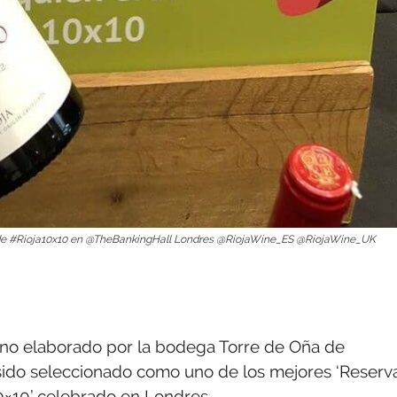
15) de #Rioja10x10 en @TheBankingHall Londres @RiojaWine_ES @RiojaWine_UK
vino elaborado por la bodega Torre de Oña de
a sido seleccionado como uno de los mejores ‘Reserv
10×10’ celebrado en Londres.