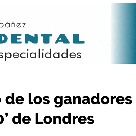
en los ‘Rioja 10×10’ de Londres
o de los ganadores
10’ de Londres