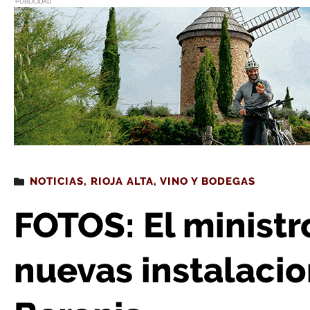
PUBLICIDAD
Estás leyendo
: FOTOS: El ministro Planas visita las nuev
NOTICIAS
,
RIOJA ALTA
,
VINO Y BODEGAS
FOTOS: El ministro
nuevas instalaci