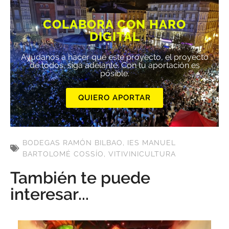
COLABORA CON HARO
DIGITAL
Ayúdanos a hacer que este proyecto, el proyecto
de todos, siga adelante. Con tu aportación es
posible.
QUIERO APORTAR
BODEGAS RAMÓN BILBAO
,
IES MANUEL
BARTOLOMÉ COSSÍO
,
VITIVINICULTURA
También te puede
interesar...