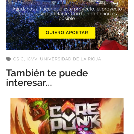
Ayúdanos a hacer que este proyecto, el proyecto
de todos, siga adelante. Con tu aportación es
posible.
QUIERO APORTAR
CSIC
,
ICVV
,
UNIVERSIDAD DE LA RIOJA
También te puede
interesar...