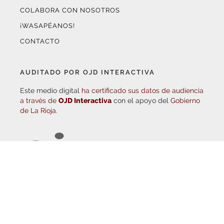
HAZTE EMBAJADOR
OPCIONES DE PUBLICIDAD
FARMACIAS DE GUARDIA
EL TIEMPO (POR METEOSOJUELA)
SUSCRÍBETE AL BOLETÍN ELECTRÓNICO
COLABORA CON NOSOTROS
¡WASAPÉANOS!
CONTACTO
AUDITADO POR OJD INTERACTIVA
Este medio digital
ha certificado sus datos de audiencia
a través de
OJD Interactiva
con el apoyo del
Gobierno
de La Rioja.