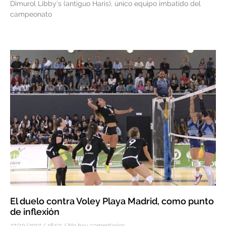
Dimurol Libby’s (antiguo Haris), único equipo imbatido del
campeonato
El duelo contra Voley Playa Madrid, como punto
de inflexión
27/10/2017
18:50
No hay comentarios