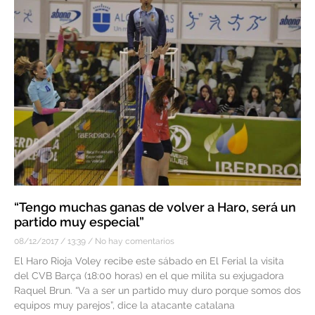
“Tengo muchas ganas de volver a Haro, será un
partido muy especial”
08/12/2017
13:39
No hay comentarios
El Haro Rioja Voley recibe este sábado en El Ferial la visita
del CVB Barça (18:00 horas) en el que milita su exjugadora
Raquel Brun. “Va a ser un partido muy duro porque somos dos
equipos muy parejos”, dice la atacante catalana