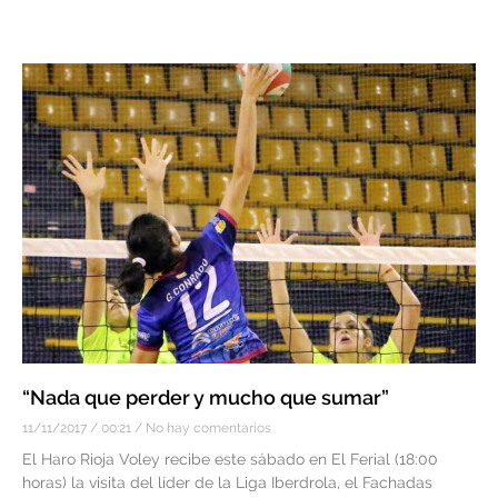
“Nada que perder y mucho que sumar”
11/11/2017
00:21
No hay comentarios
El Haro Rioja Voley recibe este sábado en El Ferial (18:00
horas) la visita del líder de la Liga Iberdrola, el Fachadas