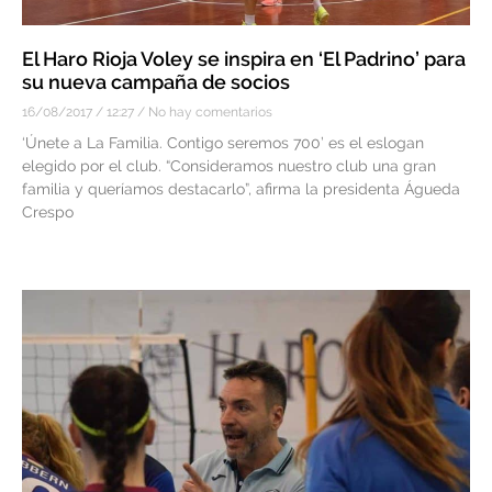
El Haro Rioja Voley se inspira en ‘El Padrino’ para
su nueva campaña de socios
16/08/2017
12:27
No hay comentarios
‘Únete a La Familia. Contigo seremos 700’ es el eslogan
elegido por el club. “Consideramos nuestro club una gran
familia y queríamos destacarlo”, afirma la presidenta Águeda
Crespo