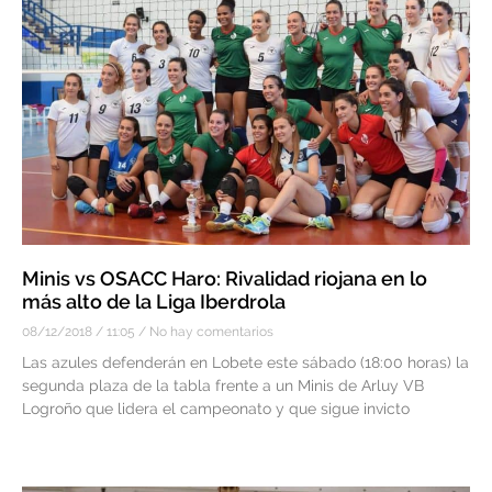
Minis vs OSACC Haro: Rivalidad riojana en lo
más alto de la Liga Iberdrola
08/12/2018
11:05
No hay comentarios
Las azules defenderán en Lobete este sábado (18:00 horas) la
segunda plaza de la tabla frente a un Minis de Arluy VB
Logroño que lidera el campeonato y que sigue invicto