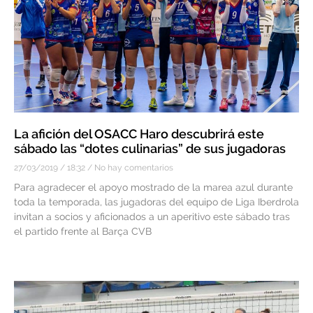
La afición del OSACC Haro descubrirá este
sábado las “dotes culinarias” de sus jugadoras
27/03/2019
18:32
No hay comentarios
Para agradecer el apoyo mostrado de la marea azul durante
toda la temporada, las jugadoras del equipo de Liga Iberdrola
invitan a socios y aficionados a un aperitivo este sábado tras
el partido frente al Barça CVB