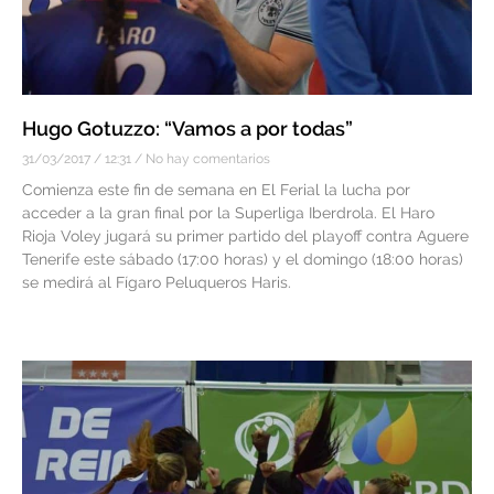
Hugo Gotuzzo: “Vamos a por todas”
31/03/2017
12:31
No hay comentarios
Comienza este fin de semana en El Ferial la lucha por
acceder a la gran final por la Superliga Iberdrola. El Haro
Rioja Voley jugará su primer partido del playoff contra Aguere
Tenerife este sábado (17:00 horas) y el domingo (18:00 horas)
se medirá al Fígaro Peluqueros Haris.