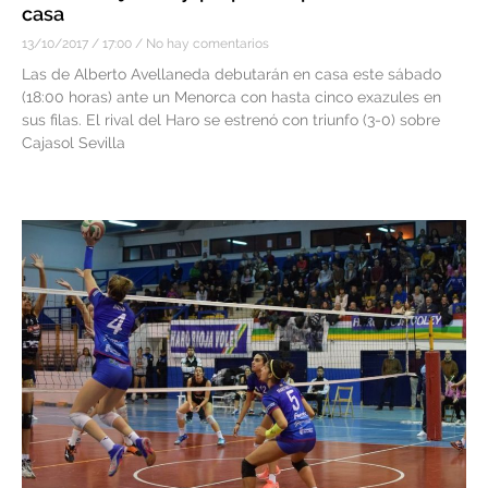
casa
13/10/2017
17:00
No hay comentarios
Las de Alberto Avellaneda debutarán en casa este sábado
(18:00 horas) ante un Menorca con hasta cinco exazules en
sus filas. El rival del Haro se estrenó con triunfo (3-0) sobre
Cajasol Sevilla