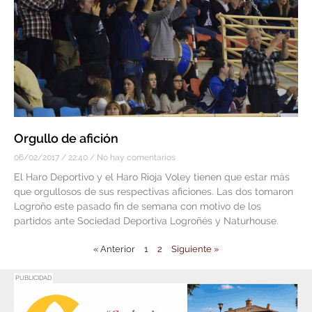
Orgullo de afición
06/02/2017
22:40
No hay comentarios
El Haro Deportivo y el Haro Rioja Voley tienen que estar más
que orgullosos de sus respectivas aficiones. Las dos tomaron
Logroño este pasado fin de semana con motivo de los
partidos ante Sociedad Deportiva Logroñés y Naturhouse.
« Anterior
1
2
Siguiente »
PUBLICIDAD