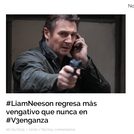
No
#LiamNeeson regresa más
vengativo que nunca en
#V3enganza
16/01/2015
00:00
No hay comentarios