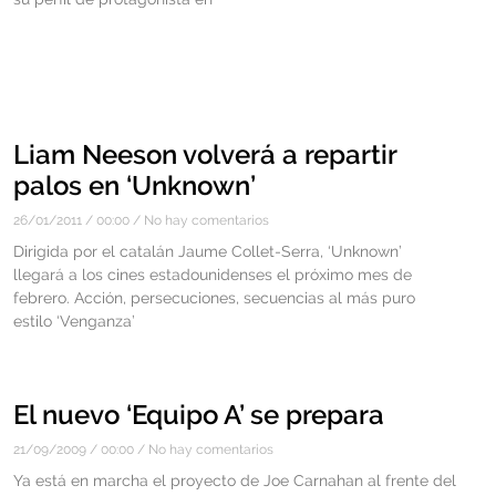
Liam Neeson volverá a repartir
palos en ‘Unknown’
26/01/2011
00:00
No hay comentarios
Dirigida por el catalán Jaume Collet-Serra, ‘Unknown’
llegará a los cines estadounidenses el próximo mes de
febrero. Acción, persecuciones, secuencias al más puro
estilo ‘Venganza’
El nuevo ‘Equipo A’ se prepara
21/09/2009
00:00
No hay comentarios
Ya está en marcha el proyecto de Joe Carnahan al frente del