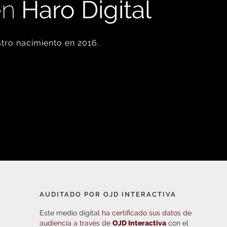
en
Haro Digital
tro nacimiento en 2016.
AUDITADO POR OJD INTERACTIVA
Este medio digital
ha certificado sus datos de
audiencia a través de
OJD Interactiva
con el