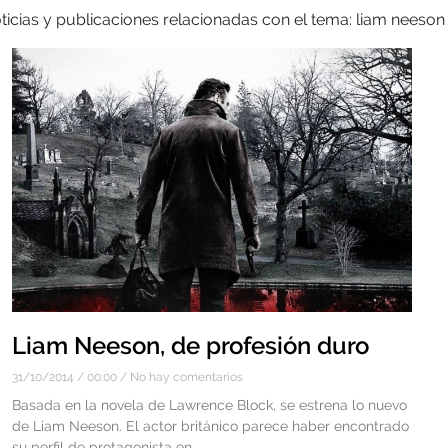
ticias y publicaciones relacionadas con el tema: liam neeson
Liam Neeson, de profesión duro
31/10/2014
00:00
No hay comentarios
Basada en la novela de Lawrence Block, se estrena lo nuevo
de Liam Neeson. El actor británico parece haber encontrado
su perfil de protagonista en