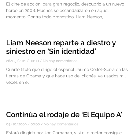
El cine de acción, para gran regocijo, descubrió a un nuevo
héroe en 2008. Muchos se escandalizaron en aquel
momento. Contra todo pronóstico, Liam Neeson,
Liam Neeson reparte a diestro y
siniestro en ‘Sin identidad’
26/05/2011
00:00
No hay comentarios
Cuarto título que dirige el español Jaume Collet-Serra en las
tierras de Obama y que hace uso de ‘clichés’ ya usados mil
veces en el
Continúa el rodaje de ‘El Equipo A’
04/10/2009
00:00
No hay comentarios
Estará dirigida por Joe Carnahan, y si el director consigue