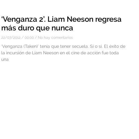
‘Venganza 2’. Liam Neeson regresa
más duro que nunca
22/07/2012
00:00
No hay comentarios
‘Venganza (Taken)’ tenía que tener secuela. Sí o sí. El éxito de
la incursión de Liam Neeson en el cine de acción fue toda
una