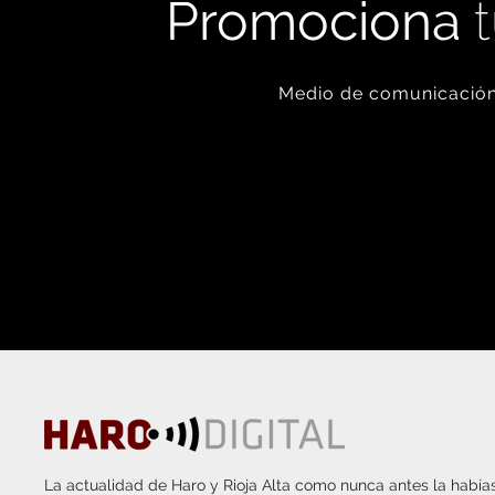
Promociona
t
Medio de comunicación 
La actualidad de Haro y Rioja Alta como nunca antes la habías