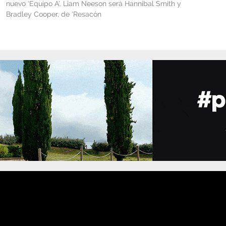
nuevo ‘Equipo A’. Liam Neeson será Hannibal Smith y
Bradley Cooper, de ‘Resacón