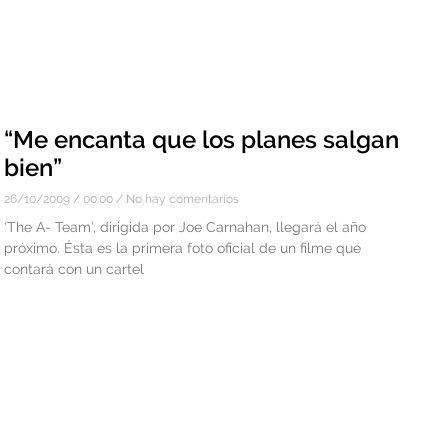
“Me encanta que los planes salgan
bien”
26/10/2009
00:00
No hay comentarios
‘The A- Team’, dirigida por Joe Carnahan, llegará el año
próximo. Ésta es la primera foto oficial de un filme que
contará con un cartel