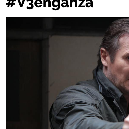
#V3enganza