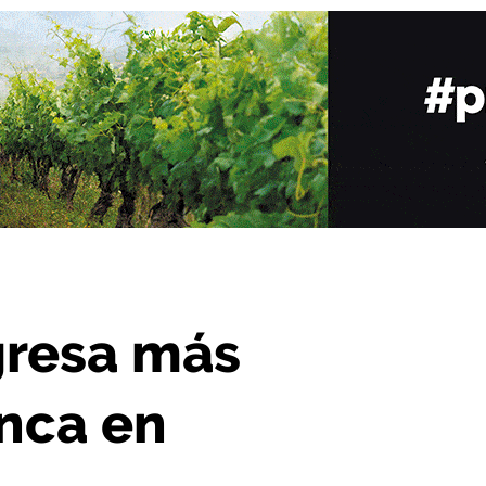
vo que nunca en #V3enganza
resa más
nca en