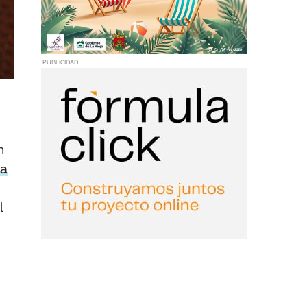
PUBLICIDAD
n
ta
l