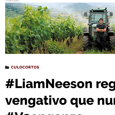
PUBLICIDAD
Estás leyendo
: #LiamNeeson regresa más vengati
CULOCORTOS
#LiamNeeson reg
vengativo que nu