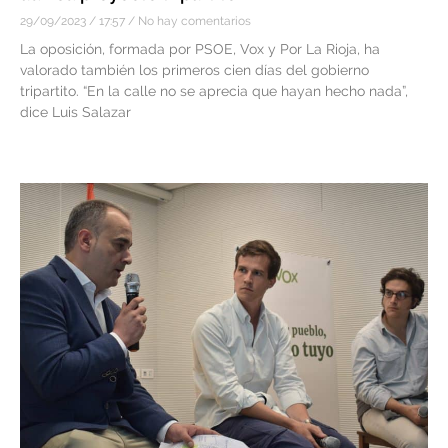
29/09/2023
17:57
No hay comentarios
La oposición, formada por PSOE, Vox y Por La Rioja, ha
valorado también los primeros cien días del gobierno
tripartito. “En la calle no se aprecia que hayan hecho nada”,
dice Luis Salazar