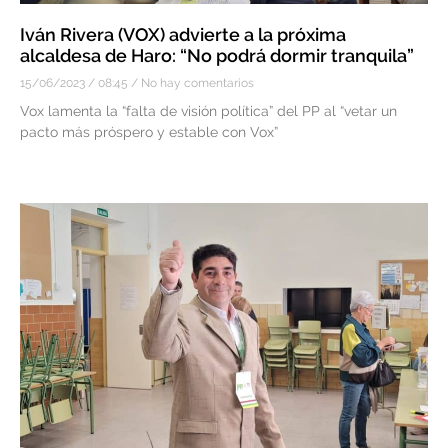
Iván Rivera (VOX) advierte a la próxima
alcaldesa de Haro: “No podrá dormir tranquila”
15/06/2023
08:45
No hay comentarios
Vox lamenta la “falta de visión política” del PP al “vetar un
pacto más próspero y estable con Vox”