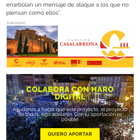
enarbolan un mensaje de ataque a los que no
piensan como ellos”.
PUBLICIDAD
COLABORA CON HARO
DIGITAL
Ayúdanos a hacer que este proyecto, el proyecto
de todos, siga adelante. Con tu aportación es
posible.
QUIERO APORTAR