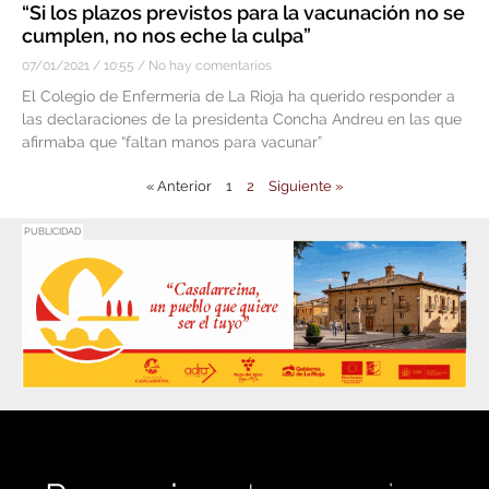
“Si los plazos previstos para la vacunación no se
cumplen, no nos eche la culpa”
07/01/2021
10:55
No hay comentarios
El Colegio de Enfermería de La Rioja ha querido responder a
las declaraciones de la presidenta Concha Andreu en las que
afirmaba que “faltan manos para vacunar”
« Anterior
1
2
Siguiente »
PUBLICIDAD