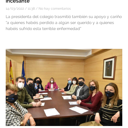
incesante”
14/03/2022
11:38
No hay comentarios
La presidenta del colegio trasmitió también su apoyo y cariño
“a quienes habéis perdido a algún ser querido y a quienes
habéis sufrido esta terrible enfermedad”