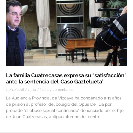
La familia Cuatrecasas expresa su “satisfacción”
ante la sentencia del ‘Caso Gaztelueta’
15/11/2018
15:30
No hay comentarios
La Audiencia Provincial de Vizcaya ha condenado a 11 años
de prisión al profesor del colegio del Opus Dei. Da por
probado “el abuso sexual continuado” denunciado por el hijo
de Juan Cuatrecasas, antiguo alumno del centro