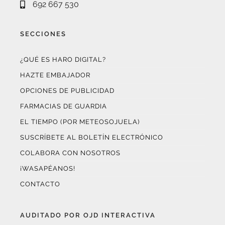
¿QUÉ ES HARO DIGITAL?
HAZTE EMBAJADOR
OPCIONES DE PUBLICIDAD
FARMACIAS DE GUARDIA
EL TIEMPO (POR METEOSOJUELA)
SUSCRÍBETE AL BOLETÍN ELECTRÓNICO
COLABORA CON NOSOTROS
¡WASAPÉANOS!
CONTACTO
AUDITADO POR OJD INTERACTIVA
Este medio digital
ha certificado sus datos de audiencia
a través de
OJD Interactiva
con el apoyo del
Gobierno
de La Rioja.