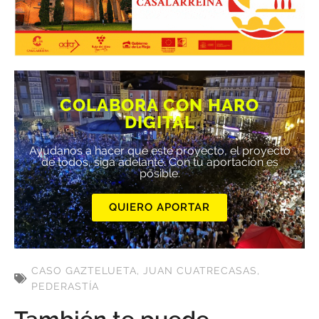
COLABORA CON HARO
DIGITAL
Ayúdanos a hacer que este proyecto, el proyecto
de todos, siga adelante. Con tu aportación es
posible.
QUIERO APORTAR
CASO GAZTELUETA
,
JUAN CUATRECASAS
,
PEDERASTÍA