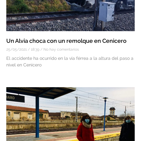
Un Alvia choca con un remolque en Cenicero
25/05/2021
18:39
No hay comentarios
El accidente ha ocurrido en la vía férrea a la altura del paso a
nivel en Cenicero