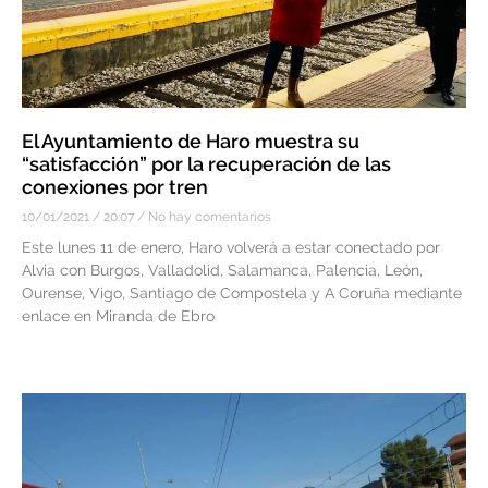
El Ayuntamiento de Haro muestra su
“satisfacción” por la recuperación de las
conexiones por tren
10/01/2021
20:07
No hay comentarios
Este lunes 11 de enero, Haro volverá a estar conectado por
Alvia con Burgos, Valladolid, Salamanca, Palencia, León,
Ourense, Vigo, Santiago de Compostela y A Coruña mediante
enlace en Miranda de Ebro