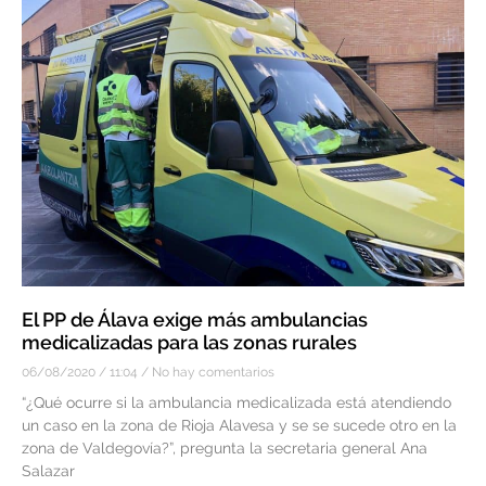
El PP de Álava exige más ambulancias
medicalizadas para las zonas rurales
06/08/2020
11:04
No hay comentarios
“¿Qué ocurre si la ambulancia medicalizada está atendiendo
un caso en la zona de Rioja Alavesa y se se sucede otro en la
zona de Valdegovía?”, pregunta la secretaria general Ana
Salazar